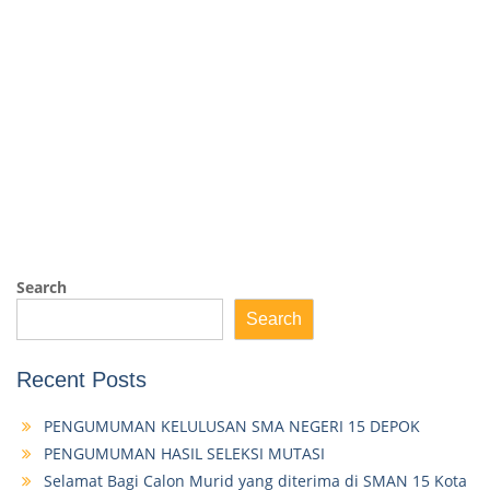
Search
Search
Recent Posts
PENGUMUMAN KELULUSAN SMA NEGERI 15 DEPOK
PENGUMUMAN HASIL SELEKSI MUTASI
Selamat Bagi Calon Murid yang diterima di SMAN 15 Kota