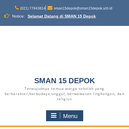
Skip
to
(021) 77843814
sman15depok@sman15depok.sch.id
content
Notice:
Selamat Datang di SMAN 15 Depok
SMAN 15 DEPOK
Terwujudnya semua warga sekolah yang
berkarakter,berbudaya,unggul, berwawasan lingkungan, dan
religius
Menu